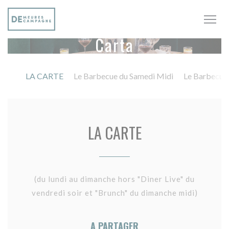
Personalización de sus opciones de cookies
Carta
LA CARTE
Le Barbecue du Samedi Midi
Le Barbecue 
LA CARTE
(du lundi au dimanche hors "Diner Live" du
vendredi soir et "Brunch" du dimanche midi)
A PARTAGER