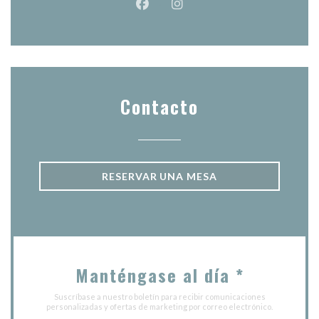
Facebook ((abre en una nueva v
Instagram ((abre en una 
Contacto
RESERVAR UNA MESA
Manténgase al día
*
Suscríbase a nuestro boletín para recibir comunicaciones
personalizadas y ofertas de marketing por correo electrónico.