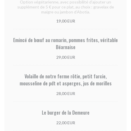
Option végétarienne, avec possibilité d’ajouter un
supplément de 5 € pour ce plat, au choix : gravelax de
maigre ou jambon d’Abotia.
19,00 EUR
Emincé de bœuf au romarin, pommes frites, véritable
Béarnaise
29,00 EUR
Volaille de notre ferme rôtie, petit farcie,
mousseline de pdt et asperges, jus de morilles
28,00 EUR
Le burger de la Demeure
22,00 EUR