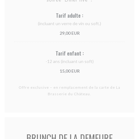
Tarif adulte :
(incluant un verre de vin ou soft.)
29,00 EUR
Tarif enfant :
-12 ans (incluant un soft)
15,00 EUR
Offre exclusive – en remplacement de la carte de La
Brasserie du Château.
BRUNCH DE LA DEMEURE