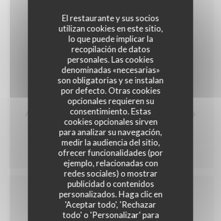
Glace Artisanale
El restaurante y sus socios
utilizan cookies en este sitio,
lo que puede implicar la
Assiette de fromages
recopilación de datos
Assortiments de 3 fromages Français
personales. Las cookies
denominadas «necesarias»
11,00 EUR
son obligatorias y se instalan
por defecto. Otras cookies
Café ou Thé gourmand
opcionales requieren su
consentimiento. Estas
Assortiment de 3 mini desserts de la carte accompagné
cookies opcionales sirven
de la boisson chaude de votre choix
para analizar su navegación,
12,00 EUR
medir la audiencia del sitio,
ofrecer funcionalidades (por
ejemplo, relacionadas con
redes sociales) o mostrar
publicidad o contenidos
personalizados. Haga clic en
Le Barbecue du Samedi Midi
'Aceptar todo', 'Rechazar
todo' o 'Personalizar' para