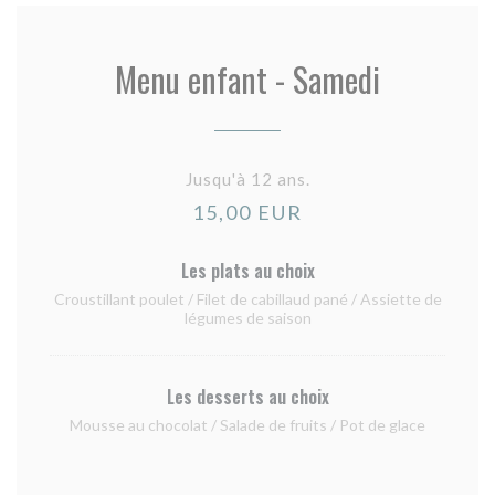
Menu enfant - Samedi
Jusqu'à 12 ans.
15,00 EUR
Les plats au choix
Croustillant poulet / Filet de cabillaud pané / Assiette de
légumes de saison
Les desserts au choix
Mousse au chocolat / Salade de fruits / Pot de glace