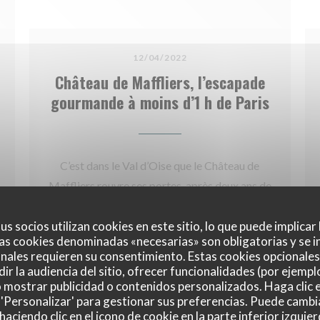
12/04/2022
Château de Maffliers, l’escapade
gourmande à moins d’1 h de Paris
C’est dans le Val d’Oise que le Château de
Maffliers rouvre ses portes, après deux ans de
travaux, pour accueillir les amoureux de
us socios utilizan cookies en este sitio, lo que puede implicar
campagne et de gastronomie.
 NUEVA VENTANA))
as cookies denominadas «necesarias» son obligatorias y se i
((ABRE EN UNA NUEVA V
LEA EL ARTICULO
nales requieren su consentimiento. Estas cookies opcionales 
La demeure XIXème renaît ainsi de ses cendres
ir la audiencia del sitio, ofrecer funcionalidades (por ejempl
o mostrar publicidad o contenidos personalizados. Haga clic e
avec un décor remis au goût du jour et deux
 'Personalizar' para gestionar sus preferencias. Puede cambi
restaurants locavores. Une imposante et belle
ciendo clic en el icono de cookie en la parte inferior izquier