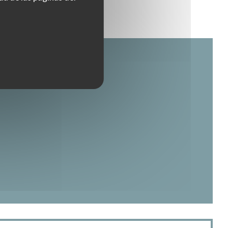
France Benjamin Coint. On retrouve dans ses
plats la chaleur authentique qui caractérise ces
régions du Nord. C’est aussi une cuisine de
saison : cocottes qui mijotent sur le feu l’hiver,
brasero en terrasse l’été.
Les plats à l’ardoise la semaine laissent place à
deux rituels des Demeures de Campagne, la «
grignote » le vendredi soir et le fameux brunch
 una nueva ventana))
du dimanche.
Ouverte tous les jours
entana))
nueva ventana))