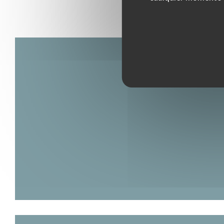
contemporaine de style Mansart. Dans un coin
traînent une selle, des mors et filets, des
bottes d’équitation ; alors que sur des grandes
tables en bois fument pour le goûter du
samedi un chocolat chaud et des tartes
maison. Seules manquent les braises d’un feu
de cheminée ! Décorées par Stella Cadente, les
chambres sont bucoliques avec force :
moquettes vertes imprimées, dessins
d’herbiers et planches naturalistes. La
décoration se fond totalement dans la nature
environnante qu’on voit de sa fenêtre : les
chênes centenaires du parc, l’église classée
monument historique de Maffliers, les
chevaux qui broutent au paddock…