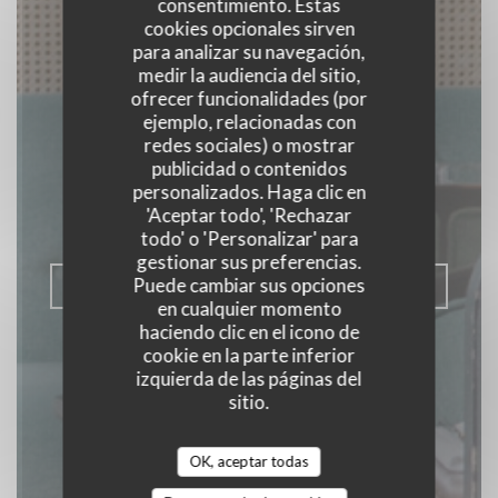
consentimiento. Estas
cookies opcionales sirven
para analizar su navegación,
medir la audiencia del sitio,
ofrecer funcionalidades (por
Brasserie du Château
ejemplo, relacionadas con
redes sociales) o mostrar
Demeures de Campagne
publicidad o contenidos
personalizados. Haga clic en
'Aceptar todo', 'Rechazar
BRASSERIE RESTAURANT
|
MAFFLIERS
todo' o 'Personalizar' para
gestionar sus preferencias.
Puede cambiar sus opciones
RESERVAR UNA MESA
en cualquier momento
haciendo clic en el icono de
cookie en la parte inferior
izquierda de las páginas del
sitio.
OK, aceptar todas