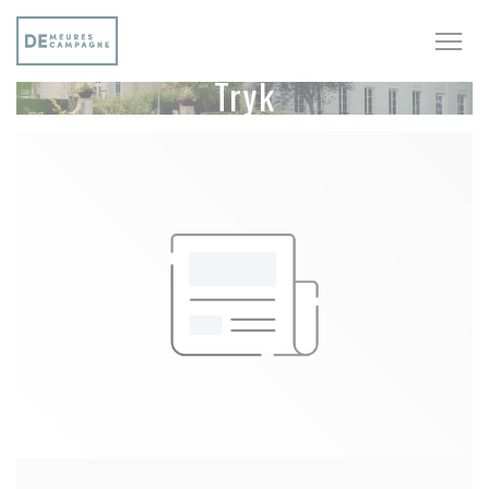
CCookie-styringspanel
Tryk