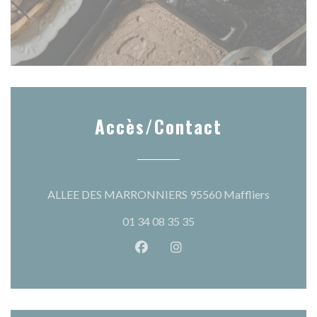
Accès/Contact
((ouvre un
ALLEE DES MARRONNIERS 95560 Maffliers
01 34 08 35 35
Facebook ((ouvre une nouvelle 
Instagram ((ouvre une nou