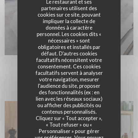
Le restaurant et ses
partenaires utilisent des
cookies sur ce site, pouvant
impliquer la collecte de
données à caractère
personnel. Les cookies dits «
nécessaires » sont
obligatoires et installés par
défaut. D'autres cookies
facultatifs nécessitent votre
consentement. Ces cookies
facultatifs servent à analyser
DINER LIVE & BRUNCH
votre navigation, mesurer
l'audience du site, proposer
des fonctionnalités (ex : en
lien avec les réseaux sociaux)
ou afficher des publicités ou
contenus personnalisés.
Cliquez sur « Tout accepter »,
« Tout refuser » ou «
Personnaliser » pour gérer
vos préférences. Vous pouvez