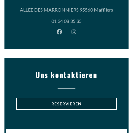
((öffnet e
ALLEE DES MARRONNIERS 95560 Maffliers
01 34 08 35 35
Facebook ((öffnet ein neues Fen
Instagram ((öffnet ein ne
Uns kontaktieren
RESERVIEREN