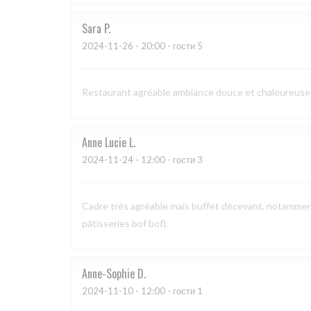
Sara
P
2024-11-26
- 20:00 - гости 5
Restaurant agréable ambiance douce et chaleureuse e
Anne Lucie
L
2024-11-24
- 12:00 - гости 3
Cadre très agréable mais buffet décevant, notamment 
pâtisseries bof bof).
Anne-Sophie
D
2024-11-10
- 12:00 - гости 1