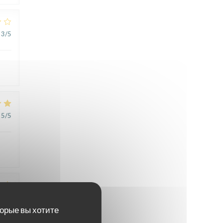
3
/5
5
/5
5
/5
торые вы хотите