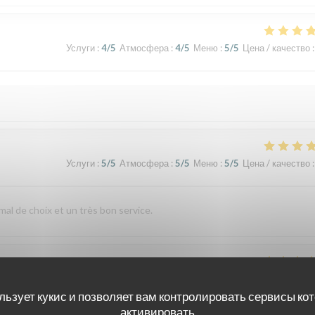
Услуги
:
4
/5
Атмосфера
:
4
/5
Меню
:
5
/5
Цена / качество
:
Услуги
:
5
/5
Атмосфера
:
5
/5
Меню
:
5
/5
Цена / качество
:
al de choix et un très bon service.
Услуги
:
5
/5
Атмосфера
:
5
/5
Меню
:
5
/5
Цена / качество
:
льзует кукис и позволяет вам контролировать сервисы ко
активировать