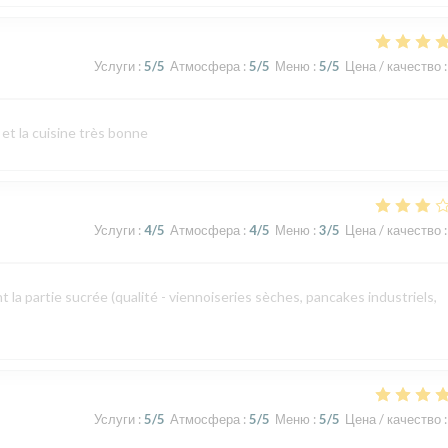
Услуги
:
5
/5
Атмосфера
:
5
/5
Меню
:
5
/5
Цена / качество
:
t la cuisine très bonne
Услуги
:
4
/5
Атмосфера
:
4
/5
Меню
:
3
/5
Цена / качество
:
la partie sucrée (qualité - viennoiseries sèches, pancakes industriels,
Услуги
:
5
/5
Атмосфера
:
5
/5
Меню
:
5
/5
Цена / качество
: