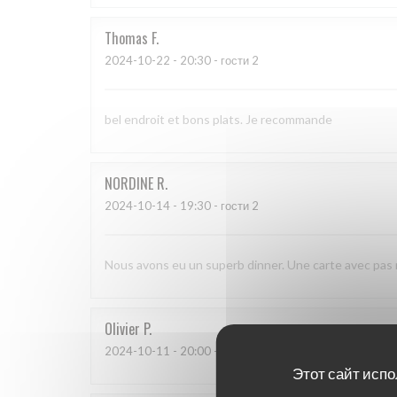
Thomas
F
2024-10-22
- 20:30 - гости 2
bel endroit et bons plats. Je recommande
NORDINE
R
2024-10-14
- 19:30 - гости 2
Nous avons eu un superb dinner. Une carte avec pas m
Olivier
P
2024-10-11
- 20:00 - гости 2
Этот сайт испо