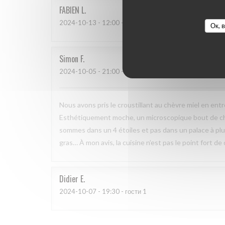
FABIEN
L
2024-10-13
- 12:00 - гости 2
Ок, 
Simon
F
2024-10-05
- 21:00 - гости 2
Nous avons pris le croustillant au chèvre miel en ent
Esthétiquement moche, un microscopique bout de chèvr
sommes dans un 4 étoiles et pas dans un palace à plusi
gras… À mon avis, la cuisine n’est pas le point fort de
Didier
E
2024-10-07
- 19:30 - гости 1