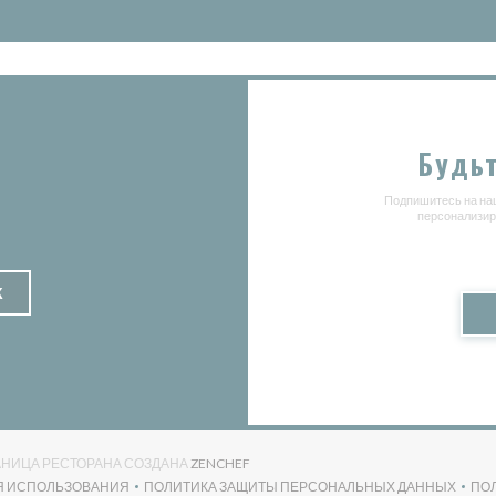
Будьт
Подпишитесь на наш
персонализир
К
((ОТКРЫВАЕТСЯ В НОВОМ ОКНЕ))
ТРАНИЦА РЕСТОРАНА СОЗДАНА
ZENCHEF
Я ИСПОЛЬЗОВАНИЯ
ПОЛИТИКА ЗАЩИТЫ ПЕРСОНАЛЬНЫХ ДАННЫХ
ПО